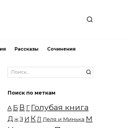
ия
Рассказы
Сочинения
Search
for:
Поиск по меткам
Голубая книга
В
Б
Г
А
К
Д
М
И
Л
З
Леля и Минька
Ж