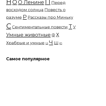
Н
П
О
О Ленине
Перед
восходом солнца
Повесть о
Р
разуме
Рассказы про Миньку
С
Т
Сентиментальные повести
У
Умные животные
Х
Ф
Ч
Храбрые и умные
Ш
Ц
Ю
Самое популярное