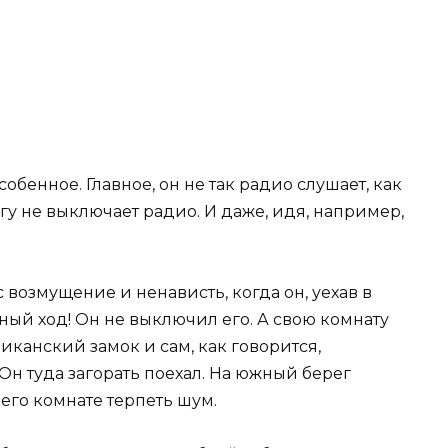
обенное. Главное, он не так радио слушает, как
гу не выключает радио. И даже, идя, например,
возмущение и ненависть, когда он, уехав в
лный ход! Он не выключил его. А свою комнату
иканский замок и сам, как говорится,
Он туда загорать поехал. На южный берег
 его комнате терпеть шум.