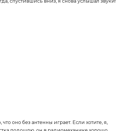
да, спустившись вниз, я снова услышал звуки!
что оно без антенны играет. Если хотите, я,
остка подошлю, он в радиомеханике хорошо