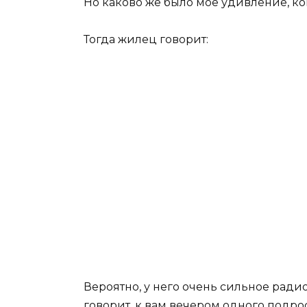
Но каково же было мое удивление, ког
Тогда жилец говорит:
Вероятно, у него очень сильное радио, 
говорит, к вам вечером одного подр