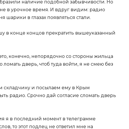
образили наличие подобной забывчивости. Но
е в урочное время. И вдруг видим: радио
еня шарики в глазах появляться стали.
ошу в конце концов прекратить вышеуказанный
 это, конечно, непорядочно со стороны жильца
 ломать дверь, чтоб туда войти, я не смею без
ем складчину и посылаем ему в Крым
крыть радио. Срочно дай согласие сломать дверь
ия я в последний момент в телеграмме
ов, то этот подлец не ответил мне на